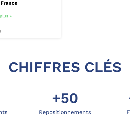
 France
plus »
1
CHIFFRES CLÉS
+
50
nts
Repositionnements
F